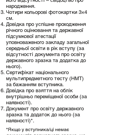
його відсутності – свідоцтво про
народження.
Чотири кольорові фотокартки 3×4
см.
Довідка про успішне проходження
річного оцінювання та державної
підсумкової атестації
уповноваженого закладу загальної
середньої освіти в рік вступу (за
відсутності документа про освіту
державного зразка та додатка до
нього).
Сертифікат національного
мультипредметного тесту (НМТ)
за бажанням вступника.
Довідка про взяття на облік
внутрішньо переміщеної особи (за
наявності).
Документ про освіту державного
зразка та додаток до нього (за
наявності)*.
*Якщо у вступника/ці немає