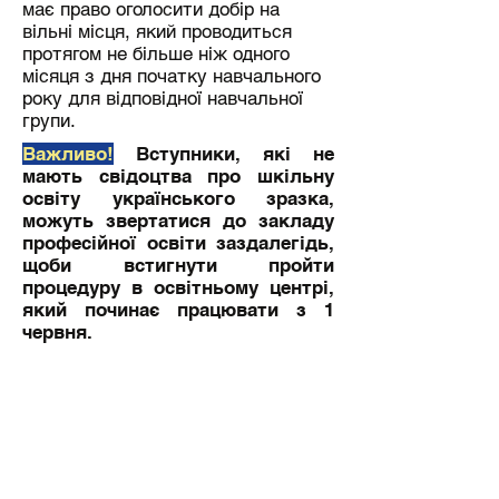
має право оголосити добір на
вільні місця, який проводиться
протягом не більше ніж одного
місяця з дня початку навчального
року для відповідної навчальної
групи.
Важливо!
Вступники, які не
мають свідоцтва про шкільну
освіту українського зразка,
можуть звертатися до закладу
професійної освіти заздалегідь,
щоби встигнути пройти
процедуру в освітньому центрі,
який починає працювати з 1
червня.
3. 🎓 Прийом на навчання
Прийом на навчання здійснюється
без проведення конкурсу, крім