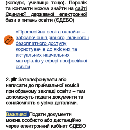
(коледж, училище тощо). Перелік
та контакти можна знайти на
сайті
Єдининої державної електронної
бази з питань освіти (ЄДЕБО)
«Професійна освіта онлайн» –
забезпечення рівного, вільного і
безоплатного доступу
користувачів до якісних та
актуальних навчальних
матеріалів у сфері професійної
освіти
2. 🎓 Зателефонувати або
написати до приймальної комісії
при обраному закладі освіти – там
допоможуть подати документи та
ознайомлять з усіма деталями.
Важливо!
Подати документи
можна особисто або дистанційно
через електронний кабінет ЄДЕБО